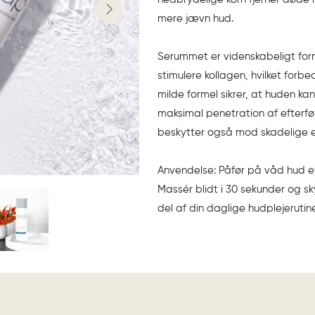
mere jævn hud.
Serummet er videnskabeligt form
stimulere kollagen, hvilket forb
milde formel sikrer, at huden ka
maksimal penetration af efterfø
beskytter også mod skadelige ef
Anvendelse: Påfør på våd hud ef
Massér blidt i 30 sekunder og s
del af din daglige hudplejerutine