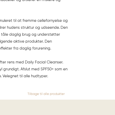
uleret til at fremme cellefornyelse og
edrer hudens struktur og udseende. Den
n tåle daglig brug og understøtter
lgende aktive produkter. Den
fekter fra daglig forurening.
ter rens med Daily Facial Cleanser.
kyl grundigt. Afslut med SPF50+ som en
. Velegnet til alle hudtyper.
Tilbage til alle produkter