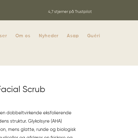
4,7 stjerner på Trustpilot
iser
Om os
Nyheder
Asap
Guéri
Facial Scrub
r en dobbeltvirkende eksfolierende
dens struktur. Glykolsyre (AHA)
ion, mens glatte, runde og biologisk
udceller og afslører en friskere og