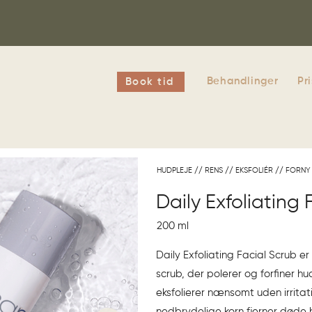
Behandlinger
Pr
Book tid
HUDPLEJE // RENS // EKSFOLIÉR // FORNY
Daily Exfoliating 
200 ml
Daily Exfoliating Facial Scrub e
scrub, der polerer og forfiner hu
eksfolierer nænsomt uden irritat
nedbrydelige korn fjerner døde h