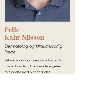
Pelle
Kahr Nilsson
Dermatolog og klinikansvarlig
læge
Pelle er vores klinikansvarlige læge. Du
møder ham til online forundersøgelser i
forbindelse med blandt andet
rynkebehandlinger.
Med mange års erfaring inden for
dermatologi og en særlig interesse for
kosmetisk dermatologi, laserbehandlinger