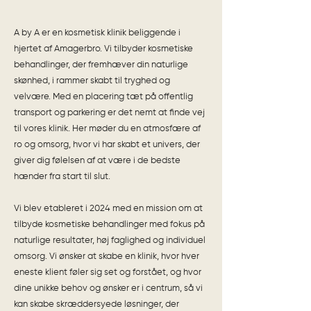
A by A er en kosmetisk klinik beliggende i
hjertet af Amagerbro. Vi tilbyder kosmetiske
behandlinger, der fremhæver din naturlige
skønhed, i rammer skabt til tryghed og
velvære.​ Med en placering tæt på offentlig
transport og parkering er det nemt at finde vej
til vores klinik. Her møder du en atmosfære af
ro og omsorg, hvor vi har skabt et univers, der
giver dig følelsen af at være i de bedste
hænder fra start til slut.
Vi blev etableret i 2024 med en mission om at
tilbyde kosmetiske behandlinger med fokus på
naturlige resultater, høj faglighed og individuel
omsorg. Vi ønsker at skabe en klinik, hvor hver
eneste klient føler sig set og forstået, og hvor
dine unikke behov og ønsker er i centrum, så vi
kan skabe skræddersyede løsninger, der