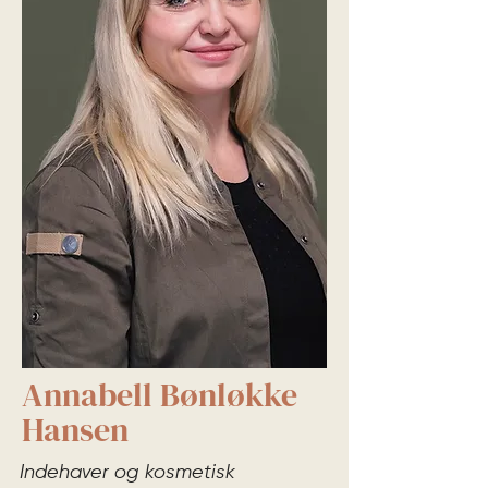
Annabell Bønløkke
Hansen
Indehaver og kosmetisk