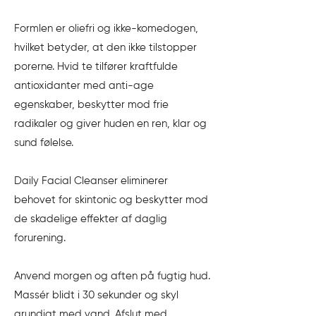
Formlen er oliefri og ikke-komedogen,
hvilket betyder, at den ikke tilstopper
porerne. Hvid te tilfører kraftfulde
antioxidanter med anti-age
egenskaber, beskytter mod frie
radikaler og giver huden en ren, klar og
sund følelse.
Daily Facial Cleanser eliminerer
behovet for skintonic og beskytter mod
de skadelige effekter af daglig
forurening.
Anvend morgen og aften på fugtig hud.
Massér blidt i 30 sekunder og skyl
grundigt med vand. Afslut med