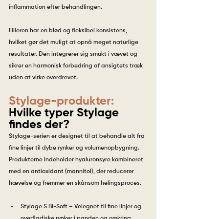
inflammation efter behandlingen.
Filleren har en blød og fleksibel konsistens, 
hvilket gør det muligt at opnå meget naturlige 
resultater. Den integrerer sig smukt i vævet og 
sikrer en harmonisk forbedring af ansigtets træk 
uden at virke overdrevet.
Stylage-produkter:
Hvilke typer Stylage 
findes der?
Stylage-serien er designet til at behandle alt fra 
fine linjer til dybe rynker og volumenopbygning. 
Produkterne indeholder hyaluronsyre kombineret 
med en antioxidant (mannitol), der reducerer 
hævelse og fremmer en skånsom helingsproces.
Stylage S Bi-Soft – Velegnet til fine linjer og 
overfladiske rynker i panden og omkring 