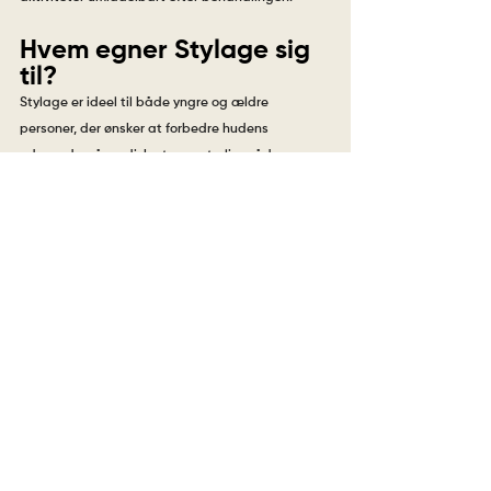
Hvem egner Stylage sig 
til?
Stylage er ideel til både yngre og ældre 
personer, der ønsker at forbedre hudens 
udseende på en diskret og naturlig måde. 
Behandlingen er velegnet til:
Dig, der ønsker at reducere fine linjer og 
rynker
Dig, der vil genoprette volumen og få et mere 
friskt udtryk
Dig, der vil have en skånsom og effektiv 
fugtbehandling til huden
Dig, der ønsker smukt formede og naturligt 
fyldige læber
Se priserne for alle vores behandlinger her