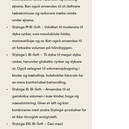
øjnene. Kan også anvendes til at definere 
læbekonturer og reducere mørke rande 
under øjnene.
Stylage M Bi-Soft – Udviklet til moderate til 
dybe rynker, som nasolabiale folder, 
marionetlinjer og ar. Kan også anvendes til 
at forbedre volumen på håndryggen.
Stylage L Bi-Soft – Til dybe til meget dybe 
rynker, herunder glabella-rynker og dybere 
ar. Også velegnet til volumenopbygning i 
kinder og kæbelinje. Indeholder lidocain for 
en mere komfortabel behandling.
Stylage XL Bi-Soft – Anvendes til at 
genskabe volumen i især kinder, hage og 
næseformning. Giver et løft og kan 
kombineres med andre Stylage-produkter for 
et ikke-kirurgisk ansigtsløft.
Stylage XXL Bi-Soft – Den mest 