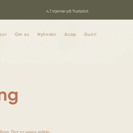
4,7 stjerner på Trustpilot
iser
Om os
Nyheder
Asap
Guéri
ng
dling. Det er vores måde