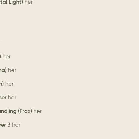
tal Light)
her
r
)
her
ma)
her
n)
her
ser
her
andling (Frax)
her
er 3
her