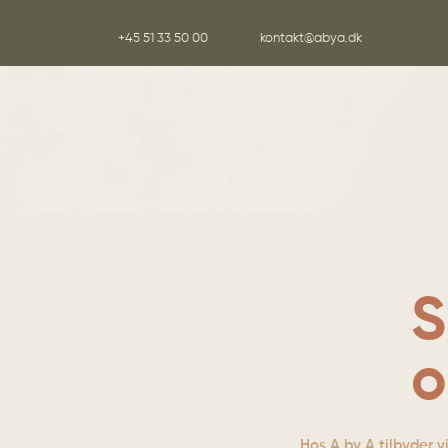
+45 51 33 50 00
kontakt@abya.dk
S
o
Hos A by A tilbyder v