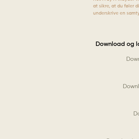
at sikre, at du føle
underskrive en samty
Download og læ
Down
Downl
D