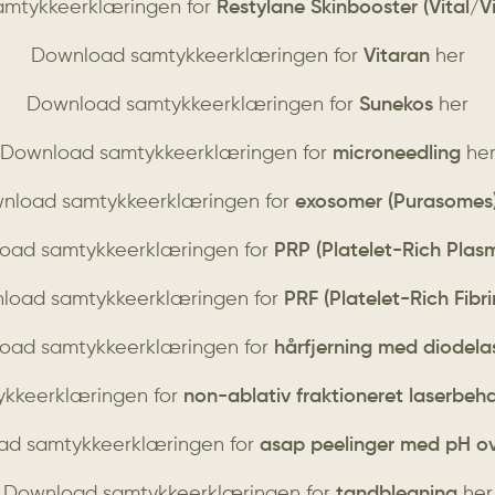
mtykkeerklæringen for
Restylane Skinbooster (Vital/Vi
Download samtykkeerklæringen for
Vitaran
her
Download samtykkeerklæringen for
Sunekos
her
Download samtykkeerklæringen for
microneedling
he
nload samtykkeerklæringen for
exosomer (Purasomes
oad samtykkeerklæringen for
PRP (Platelet-Rich Plas
load samtykkeerklæringen for
PRF (Platelet-Rich Fibri
oad samtykkeerklæringen for
hårfjerning med diodela
kkeerklæringen for
non-ablativ fraktioneret laserbeh
d samtykkeerklæringen for
asap peelinger med pH ov
Download samtykkeerklæringen for
tandblegning
her