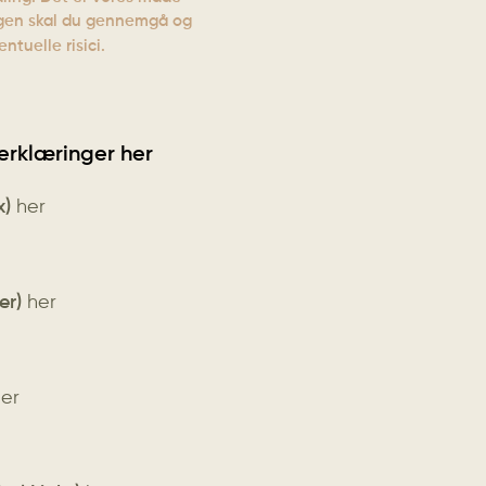
ingen skal du gennemgå og
tuelle risici.
erklæringer her
x)
her
er)
her
er