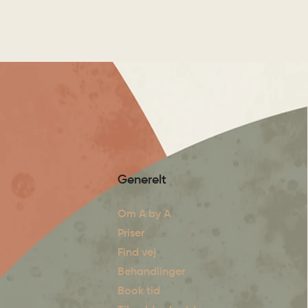
Generelt
Om A by A​
Priser
Find vej
Behandlinger
Book tid