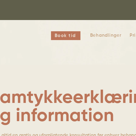
Behandlinger
Pr
Book tid
amtykkeerklæri
g information
i altid en gratis og uforpligtende konsultation før enhver behan